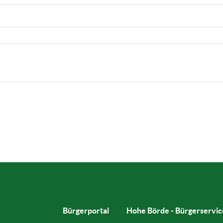
Bürgerportal
Hohe Börde - Bürgerservic